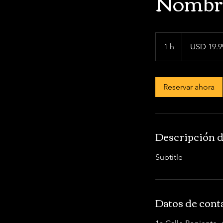
Nombre
19.99
dólares
1 h
1
USD 19.9
estadounidenses
Reservar ahora
Descripción d
Subtitle
Datos de cont