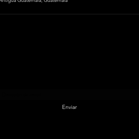
 Antigua Guatemala, Guatemala
LICEO BILINGÜE
ANGEL GABRIEL
Formulario de suscripción
Enviar