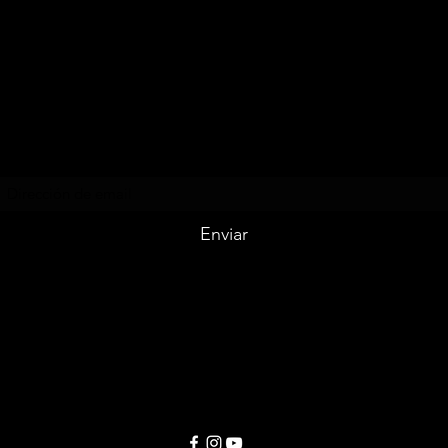
LICEO BILINGÜE
ANGEL GABRIEL
Formulario de suscripción
Enviar
liceoangelgabriel@gmail.com
(+502) 78327439 y (+502) 78328732
1era. calle poniente final No. 61 Antigua Guatemala. C.A